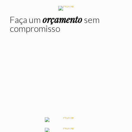
Bordado
Serviço
Estampa
orçamento
Faça um
sem
compromisso
Touca
Touca
Touca
Touca
Soldador
aba
Rede
sem
lisa
aba
Touca
Aba
dente